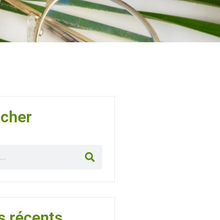
cher
s récents