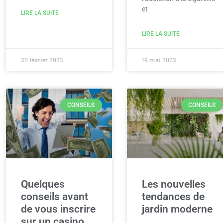
et
LIRE LA SUITE
LIRE LA SUITE
20 février 2023
19 mai 2022
CONSEILS
CONSEILS
Quelques
Les nouvelles
conseils avant
tendances de
de vous inscrire
jardin moderne
sur un casino